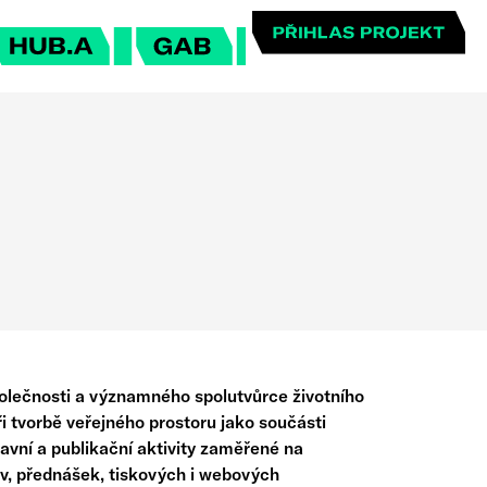
O hubu
Mediatéka
O galerii
Popularizace architektury
Výstavy
Přednášky
Kontak
polečnosti a významného spolutvůrce životního
ři tvorbě veřejného prostoru jako součásti
avní a publikační aktivity zaměřené na
tav, přednášek, tiskových i webových