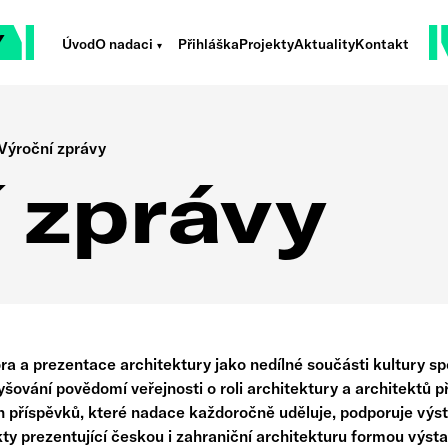
Úvod
O nadaci
Přihláška
Projekty
Aktuality
Kontakt
Výroční zprávy
 zprávy
a a prezentace architektury jako nedílné součásti kultury s
šování povědomí veřejnosti o roli architektury a architektů p
h příspěvků, které nadace každoročně uděluje, podporuje výst
ekty prezentující českou i zahraniční architekturu formou výs