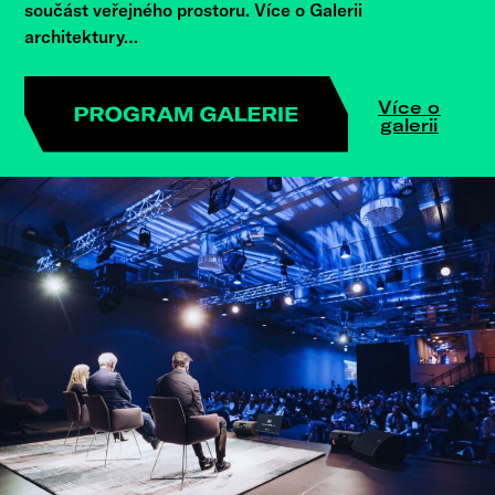
součást veřejného prostoru. Více o Galerii
architektury…
Více o
galerii