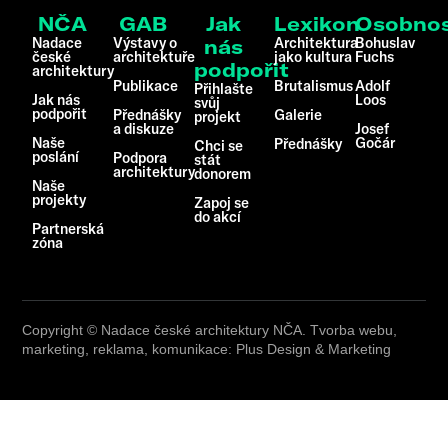
NČA
GAB
Jak
Lexikon
Osobnos
Nadace
Výstavy o
Architektura
Bohuslav
nás
české
architektuře
jako kultura
Fuchs
podpořit
architektury
Publikace
Brutalismus
Adolf
Přihlašte
Jak nás
Loos
svůj
podpořit
Přednášky
Galerie
projekt
a diskuze
Josef
Naše
Gočár
Přednášky
Chci se
poslání
Podpora
stát
architektury
donorem
Naše
projekty
Zapoj se
do akcí
Partnerská
zóna
Copyright © Nadace české architektury NČA. Tvorba webu,
marketing, reklama, komunikace: Plus Design & Marketing