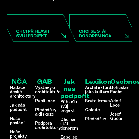
NČA
GAB
Jak
Lexikon
Osobnos
Nadace
Výstavy o
Architektura
Bohuslav
nás
české
architektuře
jako kultura
Fuchs
podpořit
architektury
Publikace
Brutalismus
Adolf
Přihlašte
Jak nás
Loos
svůj
podpořit
Přednášky
Galerie
projekt
a diskuze
Josef
Naše
Gočár
Přednášky
Chci se
poslání
Podpora
stát
architektury
donorem
Naše
projekty
Zapoj se