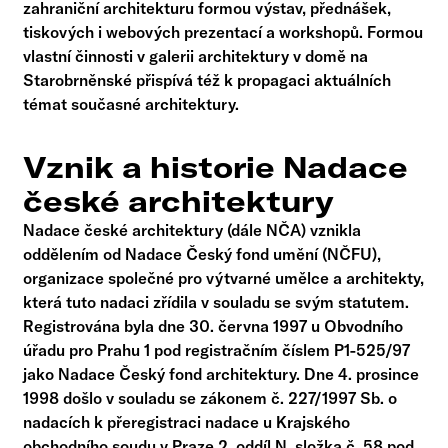
zahraniční architekturu formou výstav, přednášek,
tiskových i webových prezentací a workshopů. Formou
vlastní činnosti v galerii architektury v domě na
Starobrněnské přispívá též k propagaci aktuálních
témat současné architektury.
Vznik a historie Nadace
české architektury
Nadace české architektury (dále NČA) vznikla
oddělením od Nadace Český fond umění (NČFU),
organizace společné pro výtvarné umělce a architekty,
která tuto nadaci zřídila v souladu se svým statutem.
Registrována byla dne 30. června 1997 u Obvodního
úřadu pro Prahu 1 pod registračním číslem P1-525/97
jako Nadace Český fond architektury. Dne 4. prosince
1998 došlo v souladu se zákonem č. 227/1997 Sb. o
nadacích k přeregistraci nadace u Krajského
obchodního soudu v Praze 2, oddíl N, složka č. 58 pod