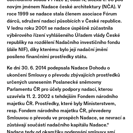
novým jménem Nadace české architektury (NČA). V
roce 1999 se nadace stala členem asociace Fórum
dárců, sdružení nadací působících v České republice.
V lednu roku 2001 se nadace úspěšně zúčastnila
výběrového řízení vyhlášeného Úřadem vlády České
republiky na rozdělení Nadačního investičního fondu
(dále NIF), díky kterému bylo její nadační jmění
posíleno finančními prostředky státu.
Ke dni 30. 6. 2014 podepsala Nadace Dohodu o
ukončení Smlouvy o převodu zbývajících prostředků
určených usnesením Poslanecké sněmovny
Parlamentu ČR pro účely podpory nadací, kterou
uzavřela 11. 2. 2002 s tehdejším Fondem národního
majetku ČR. Prostředky, které byly Ministerstvem,
resp. Fondem národního majetku ČR, převedeny
Smlouvou o převodu ve prospěch Nadace, se nevrací a
zůstávají součástí nadačního kapitálu Nadace.“
Nadace tedy od okamžiku podepsání smlouvy smí