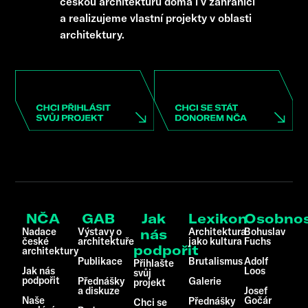
českou architekturu doma i v zahraničí
a realizujeme vlastní projekty v oblasti
architektury.
NČA
GAB
Jak
Lexikon
Osobnos
Nadace
Výstavy o
Architektura
Bohuslav
nás
české
architektuře
jako kultura
Fuchs
podpořit
architektury
Publikace
Brutalismus
Adolf
Přihlašte
Jak nás
Loos
svůj
podpořit
Přednášky
Galerie
projekt
a diskuze
Josef
Naše
Gočár
Přednášky
Chci se