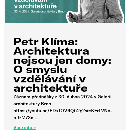
Petr Klíma:
Architektura
nejsou jen domy:
O smyslu
vzdělávání v
architektuře
Záznam přednášky z 30. dubna 2024 v Galerii
architektury Brno
https://youtu.be/EDxfOV6Q52g?si=KFrLVNo-
b_JzM73c…
Více info »