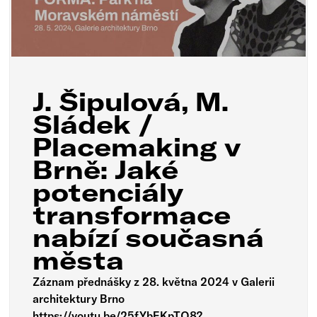
J. Šipulová, M.
Sládek /
Placemaking v
Brně: Jaké
potenciály
transformace
nabízí současná
města
Záznam přednášky z 28. května 2024 v Galerii
architektury Brno
https://youtu.be/25fYbEKpTO8?