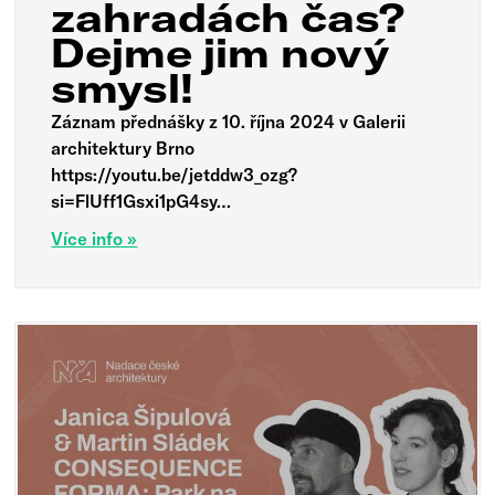
zahradách čas?
Dejme jim nový
smysl!
Záznam přednášky z 10. října 2024 v Galerii
architektury Brno
https://youtu.be/jetddw3_ozg?
si=FlUff1Gsxi1pG4sy…
Více info »