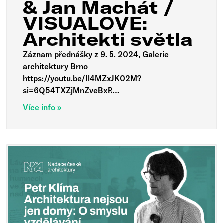
& Jan Machát /
VISUALOVE:
Architekti světla
Záznam přednášky z 9. 5. 2024, Galerie
architektury Brno
https://youtu.be/Il4MZxJK02M?
si=6Q54TXZjMnZveBxR…
Více info »