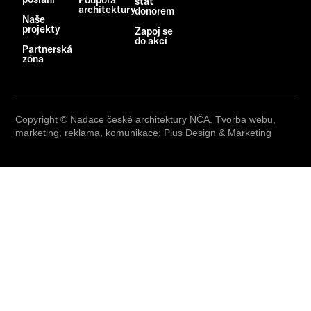
Podpora
stát
architektury
donorem
Naše
projekty
Zapoj se
do akcí
Partnerská
zóna
Copyright © Nadace české architektury NČA. Tvorba webu,
marketing, reklama, komunikace: Plus Design & Marketing