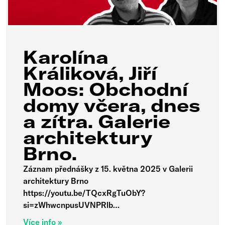
Karolína
Králiková, Jiří
Moos: Obchodní
domy včera, dnes
a zítra. Galerie
architektury
Brno.
Záznam přednášky z 15. května 2025 v Galerii
architektury Brno
https://youtu.be/TQcxRgTuObY?
si=zWhwcnpusUVNPRlb…
Více info »