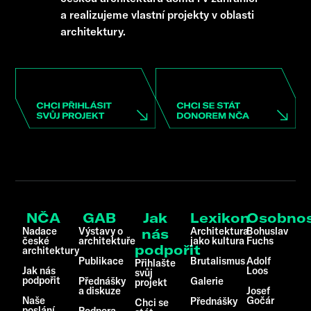
a realizujeme vlastní projekty v oblasti
architektury.
NČA
GAB
Jak
Lexikon
Osobnos
Nadace
Výstavy o
Architektura
Bohuslav
nás
české
architektuře
jako kultura
Fuchs
podpořit
architektury
Publikace
Brutalismus
Adolf
Přihlašte
Jak nás
Loos
svůj
podpořit
Přednášky
Galerie
projekt
a diskuze
Josef
Naše
Gočár
Přednášky
Chci se
poslání