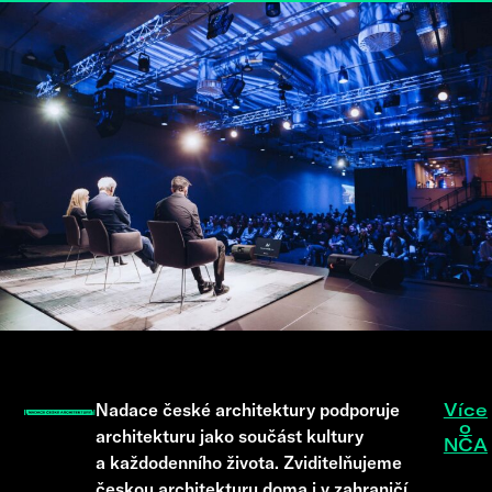
Nadace české architektury podporuje
Více
o
architekturu jako součást kultury
NČA
a každodenního života. Zviditelňujeme
českou architekturu doma i v zahraničí