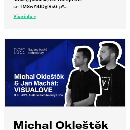
si=TMSwY8JDglRsG-pY…
Více info »
Michal Okleštěk