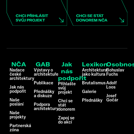
NČA
GAB
Jak
Lexikon
Osobnos
Nadace
Výstavy o
Architektura
Bohuslav
nás
české
architektuře
jako kultura
Fuchs
podpořit
architektury
Publikace
Brutalismus
Adolf
Přihlašte
Jak nás
Loos
svůj
podpořit
Přednášky
Galerie
projekt
a diskuze
Josef
Naše
Gočár
Přednášky
Chci se
poslání
Podpora
stát
architektury
donorem
Naše
projekty
Zapoj se
do akcí
Partnerská
zóna