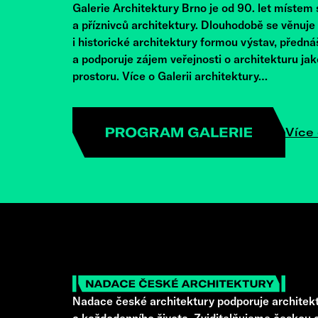
Galerie Architektury Brno je od 90. let místem
a příznivců architektury. Dlouhodobě se věnuj
i historické architektury formou výstav, předná
a podporuje zájem veřejnosti o architekturu ja
prostoru. Více o Galerii architektury…
Více 
Nadace české architektury podporuje architekt
a každodenního života. Zviditelňujeme českou a