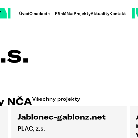
Úvod
O nadaci
Přihláška
Projekty
Aktuality
Kontakt
.s.
ty NČA
Všechny projekty
Jablonec-gablonz.net
PLAC, z.s.