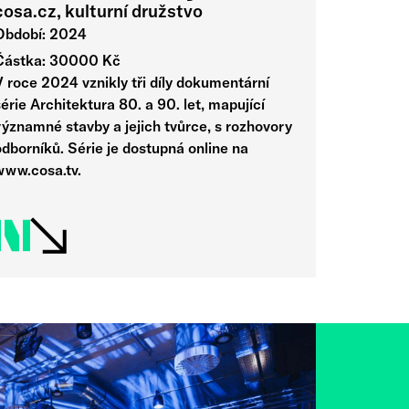
cosa.cz, kulturní družstvo
Období: 2024
Částka: 30000 Kč
V roce 2024 vznikly tři díly dokumentární
érie Architektura 80. a 90. let, mapující
významné stavby a jejich tvůrce, s rozhovory
dborníků. Série je dostupná online na
www.cosa.tv.