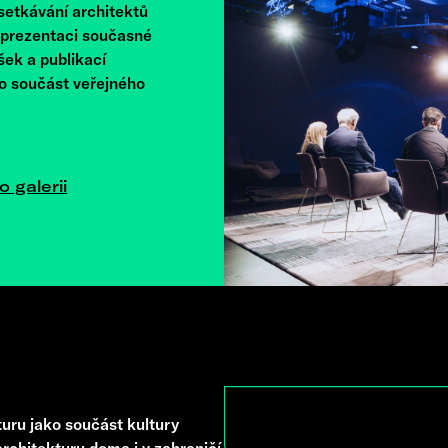
 setkávání architektů
e prezentaci současné
šek a publikací
ko součást veřejného
o galerii
uru jako součást kultury
rchitekturu doma i v zahraničí