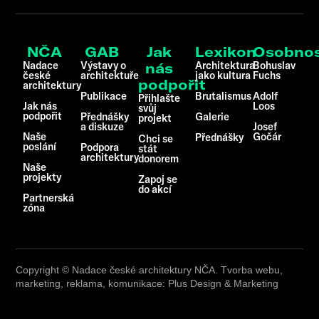
NČA
GAB
Jak
Lexikon
Osobnos
Nadace
Výstavy o
Architektura
Bohuslav
nás
české
architektuře
jako kultura
Fuchs
podpořit
architektury
Publikace
Brutalismus
Adolf
Přihlašte
Jak nás
Loos
svůj
podpořit
Přednášky
Galerie
projekt
a diskuze
Josef
Naše
Gočár
Přednášky
Chci se
poslání
Podpora
stát
architektury
donorem
Naše
projekty
Zapoj se
do akcí
Partnerská
zóna
Copyright © Nadace české architektury NČA. Tvorba webu,
marketing, reklama, komunikace: Plus Design & Marketing