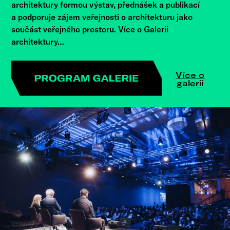
architektury formou výstav, přednášek a publikací
a podporuje zájem veřejnosti o architekturu jako
součást veřejného prostoru. Více o Galerii
architektury…
Více o
galerii