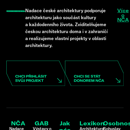
Nadace české architektury podporuje
Více
o
architekturu jako součást kultury
NČA
a každodenního života. Zviditelňujeme
českou architekturu doma i v zahraničí
a realizujeme vlastní projekty v oblasti
architektury.
NČA
GAB
Jak
Lexikon
Osobnos
Nadace
Výstavy o
Architektura
Bohuslav