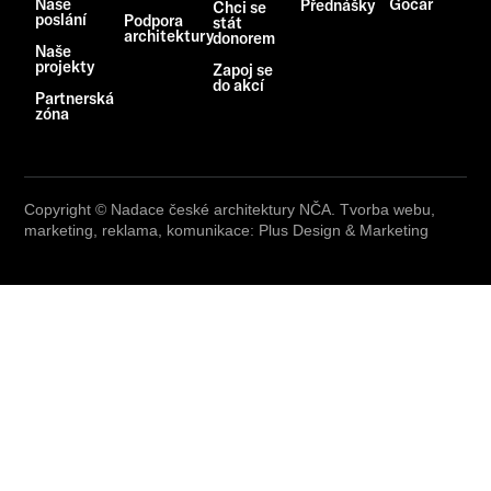
Naše
Gočár
Přednášky
Chci se
poslání
Podpora
stát
architektury
donorem
Naše
projekty
Zapoj se
do akcí
Partnerská
zóna
Copyright © Nadace české architektury NČA. Tvorba webu,
marketing, reklama, komunikace: Plus Design & Marketing