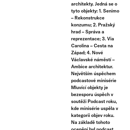
architekty. Jedná se o
tyto objekty: 1. Senimo
– Rekonstrukce
konzumu; 2. Pražský
hrad – Správa a
reprezentace; 3. Via
Carolina – Cesta na
Západ; 4. Nové
Václavské náměstí –
Ambice architektur.
Největším úspěchem
podcastové minisérie
Mluvící objekty je
bezesporu úspěch v
soutěži Podcast roku,
kde minisérie uspěla v
kategorii objev roku.
Na základě tohoto
ocenění byl podcast