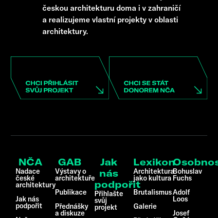
českou architekturu doma i v zahraničí
a realizujeme vlastní projekty v oblasti
architektury.
NČA
GAB
Jak
Lexikon
Osobnos
Nadace
Výstavy o
Architektura
Bohuslav
nás
české
architektuře
jako kultura
Fuchs
podpořit
architektury
Publikace
Brutalismus
Adolf
Přihlašte
Jak nás
Loos
svůj
podpořit
Přednášky
Galerie
projekt
a diskuze
Josef