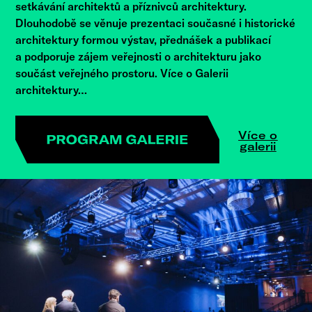
setkávání architektů a příznivců architektury.
Dlouhodobě se věnuje prezentaci současné i historické
architektury formou výstav, přednášek a publikací
a podporuje zájem veřejnosti o architekturu jako
součást veřejného prostoru. Více o Galerii
architektury…
Více o
galerii