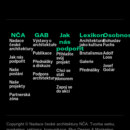
NČA
GAB
Jak
Lexikon
Osobnos
Nadace
Výstavy o
Architektura
Bohuslav
nás
české
architektuře
jako kultura
Fuchs
podpořit
architektury
Publikace
Brutalismus
Adolf
Přihlašte
Jak nás
Loos
svůj
podpořit
Přednášky
Galerie
projekt
a diskuze
Josef
Naše
Gočár
Přednášky
Chci se
poslání
Podpora
stát
architektury
donorem
Naše
projekty
Zapoj se
do akcí
Partnerská
zóna
Copyright © Nadace české architektury NČA. Tvorba webu,
marketing, reklama, komunikace: Plus Design & Marketing