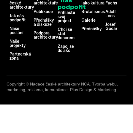
nás
české
architektuře
jako kultura
Fuchs
podpořit
architektury
Publikace
Brutalismus
Adolf
Přihlašte
Jak nás
Loos
svůj
podpořit
Přednášky
Galerie
projekt
a diskuze
Josef
Naše
Gočár
Přednášky
Chci se
poslání
Podpora
stát
architektury
donorem
Naše
projekty
Zapoj se
do akcí
Partnerská
zóna
Copyright © Nadace české architektury NČA. Tvorba webu,
marketing, reklama, komunikace: Plus Design & Marketing