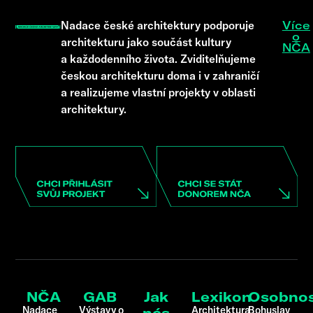
Nadace české architektury podporuje
Více
o
architekturu jako součást kultury
NČA
a každodenního života. Zviditelňujeme
českou architekturu doma i v zahraničí
a realizujeme vlastní projekty v oblasti
architektury.
NČA
GAB
Jak
Lexikon
Osobnos
Nadace
Výstavy o
Architektura
Bohuslav