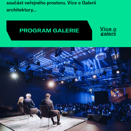
součást veřejného prostoru. Více o Galerii
architektury…
Více o
galerii