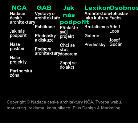
NČA
GAB
Jak
Lexikon
Osobnos
Nadace
Výstavy o
Architektura
Bohuslav
nás
české
architektuře
jako kultura
Fuchs
podpořit
architektury
Publikace
Brutalismus
Adolf
Přihlašte
Jak nás
Loos
svůj
podpořit
Přednášky
Galerie
projekt
a diskuze
Josef
Naše
Gočár
Přednášky
Chci se
poslání
Podpora
stát
architektury
donorem
Naše
projekty
Zapoj se
do akcí
Partnerská
zóna
Copyright © Nadace české architektury NČA. Tvorba webu,
marketing, reklama, komunikace: Plus Design & Marketing