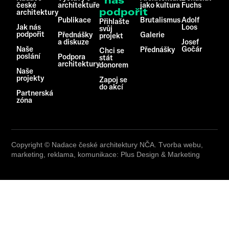
nás
české
architektuře
jako kultura
Fuchs
podpořit
architektury
Publikace
Brutalismus
Adolf
Přihlašte
Jak nás
Loos
svůj
podpořit
Přednášky
Galerie
projekt
a diskuze
Josef
Naše
Gočár
Přednášky
Chci se
poslání
Podpora
stát
architektury
donorem
Naše
projekty
Zapoj se
do akcí
Partnerská
zóna
Copyright © Nadace české architektury NČA. Tvorba webu,
marketing, reklama, komunikace: Plus Design & Marketing