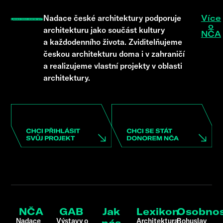
Nadace české architektury podporuje
Více
o
architekturu jako součást kultury
NČA
a každodenního života. Zviditelňujeme
českou architekturu doma i v zahraničí
a realizujeme vlastní projekty v oblasti
architektury.
NČA
GAB
Jak
Lexikon
Osobnos
Nadace
Výstavy o
Architektura
Bohuslav