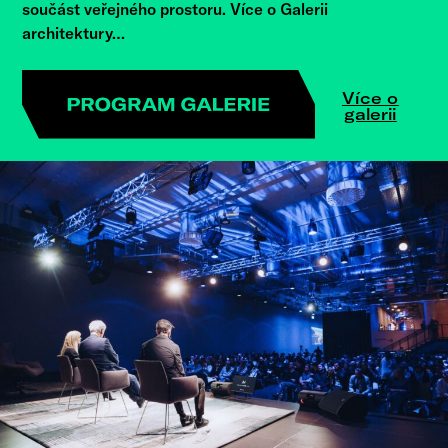
součást veřejného prostoru. Více o Galerii
architektury…
Více o
galerii