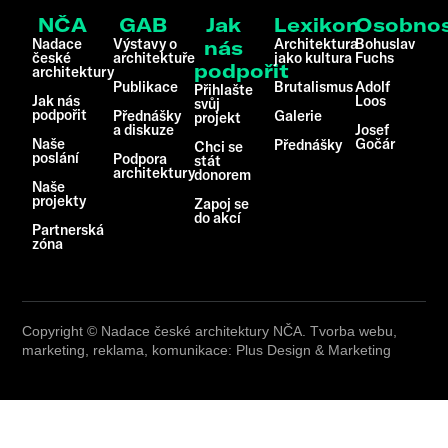
NČA
GAB
Jak
Lexikon
Osobnos
Nadace
Výstavy o
Architektura
Bohuslav
nás
české
architektuře
jako kultura
Fuchs
podpořit
architektury
Publikace
Brutalismus
Adolf
Přihlašte
Jak nás
Loos
svůj
podpořit
Přednášky
Galerie
projekt
a diskuze
Josef
Naše
Gočár
Přednášky
Chci se
poslání
Podpora
stát
architektury
donorem
Naše
projekty
Zapoj se
do akcí
Partnerská
zóna
Copyright © Nadace české architektury NČA. Tvorba webu,
marketing, reklama, komunikace: Plus Design & Marketing