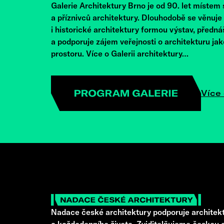
Galerie Architektury Brno je od 90. let místem
a příznivců architektury. Dlouhodobě se věnuj
i historické architektury formou výstav, předná
a podporuje zájem veřejnosti o architekturu ja
prostoru. Více o Galerii architektury…
Více 
Nadace české architektury podporuje architekt
a každodenního života. Zviditelňujeme českou a