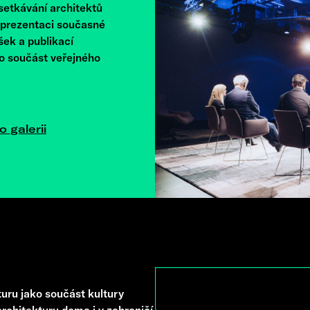
 setkávání architektů
e prezentaci současné
šek a publikací
ko součást veřejného
o galerii
uru jako součást kultury
rchitekturu doma i v zahraničí