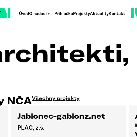
Úvod
O nadaci
Přihláška
Projekty
Aktuality
Kontakt
rchitekti, 
ty NČA
Všechny projekty
Jablonec-gablonz.net
PLAC, z.s.