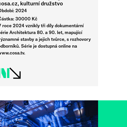
cosa.cz, kulturní družstvo
Období: 2024
Částka: 30000 Kč
V roce 2024 vznikly tři díly dokumentární
érie Architektura 80. a 90. let, mapující
významné stavby a jejich tvůrce, s rozhovory
dborníků. Série je dostupná online na
www.cosa.tv.