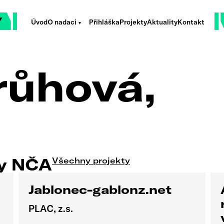
Úvod
O nadaci
Přihláška
Projekty
Aktuality
Kontakt
růhová,
ty NČA
Všechny projekty
Jablonec-gablonz.net
PLAC, z.s.