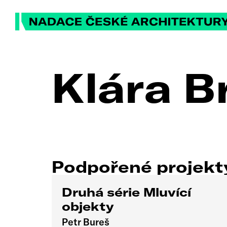
Klára B
Podpořené projek
Druhá série Mluvící
objekty
Petr Bureš