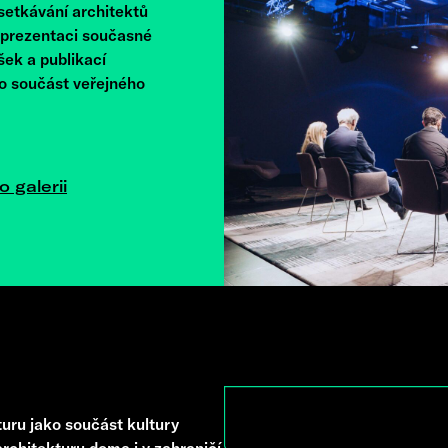
 setkávání architektů
e prezentaci současné
šek a publikací
ko součást veřejného
o galerii
uru jako součást kultury
rchitekturu doma i v zahraničí