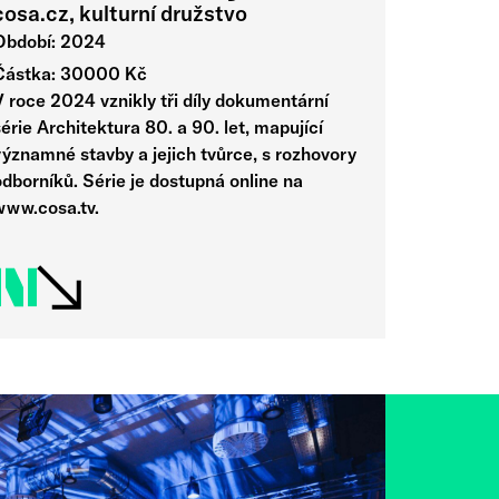
cosa.cz, kulturní družstvo
Období: 2024
Částka: 30000 Kč
V roce 2024 vznikly tři díly dokumentární
érie Architektura 80. a 90. let, mapující
významné stavby a jejich tvůrce, s rozhovory
dborníků. Série je dostupná online na
www.cosa.tv.