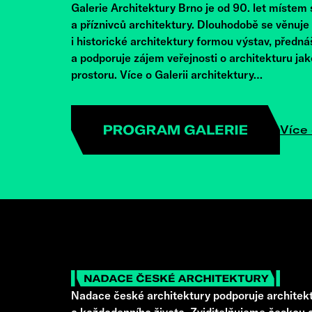
Galerie Architektury Brno je od 90. let místem
a příznivců architektury. Dlouhodobě se věnuj
i historické architektury formou výstav, předná
a podporuje zájem veřejnosti o architekturu ja
prostoru. Více o Galerii architektury…
Více 
Nadace české architektury podporuje architekt
a každodenního života. Zviditelňujeme českou a