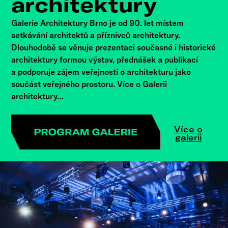
architektury
Galerie Architektury Brno je od 90. let místem
setkávání architektů a příznivců architektury.
Dlouhodobě se věnuje prezentaci současné i historické
architektury formou výstav, přednášek a publikací
a podporuje zájem veřejnosti o architekturu jako
součást veřejného prostoru. Více o Galerii
architektury…
Více o
galerii