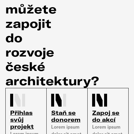
můžete
zapojit
do
rozvoje
české
architektury?
Přihlas
Staň se
Zapoj se
svůj
donorem
do akcí
projekt
Lorem ipsum
Lorem ipsum
Lorem ipsum
dolor sit amet,
dolor sit amet,