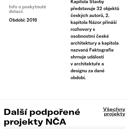
Kapitola Stavby
Info o poskytnuté
představuje 32 objektů
dotaci:
českých autorů, 2.
Období: 2016
kapitola Názor přináší
rozhovory s
osobnostmi české
architektury a kapitola
nazvaná Faktografie
shrnuje události
v architektuře a
designu za dané
období.
Všechny
Další podpořené
projekty
projekty NČA