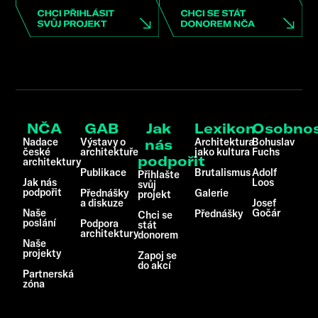
NČA
GAB
Jak
Lexikon
Osobnos
Nadace
Výstavy o
Architektura
Bohuslav
nás
české
architektuře
jako kultura
Fuchs
podpořit
architektury
Publikace
Brutalismus
Adolf
Přihlašte
Jak nás
Loos
svůj
podpořit
Přednášky
Galerie
projekt
a diskuze
Josef
Naše
Gočár
Přednášky
Chci se
poslání
Podpora
stát
architektury
donorem
Naše
projekty
Zapoj se
do akcí
Partnerská
zóna