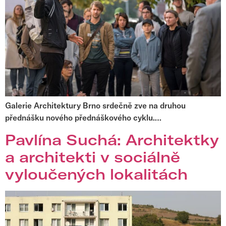
Galerie Architektury Brno srdečně zve na druhou
přednášku nového přednáškového cyklu.…
Pavlína Suchá: Architektky
a architekti v sociálně
vyloučených lokalitách