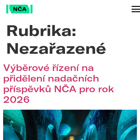
Rubrika:
Nezařazené
Výběrové řízení na
přidělení nadačních
příspěvků NČA pro rok
2026