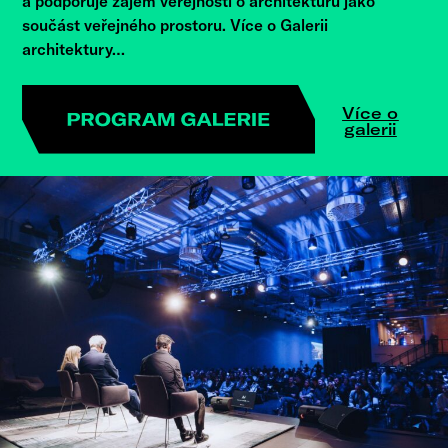
a podporuje zájem veřejnosti o architekturu jako
součást veřejného prostoru. Více o Galerii
architektury…
Více o
galerii