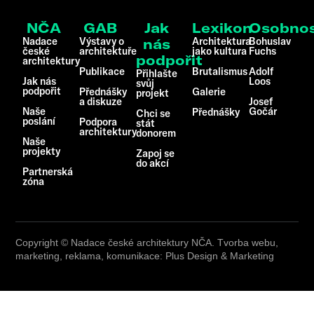
NČA
GAB
Jak
Lexikon
Osobnos
Nadace
Výstavy o
Architektura
Bohuslav
nás
české
architektuře
jako kultura
Fuchs
podpořit
architektury
Publikace
Brutalismus
Adolf
Přihlašte
Jak nás
Loos
svůj
podpořit
Přednášky
Galerie
projekt
a diskuze
Josef
Naše
Gočár
Přednášky
Chci se
poslání
Podpora
stát
architektury
donorem
Naše
projekty
Zapoj se
do akcí
Partnerská
zóna
Copyright © Nadace české architektury NČA. Tvorba webu,
marketing, reklama, komunikace: Plus Design & Marketing