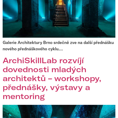
Galerie Architektury Brno srdečně zve na další přednášku
nového přednáškového cyklu.…
ArchiSkillLab rozvíjí
dovednosti mladých
architektů – workshopy,
přednášky, výstavy a
mentoring