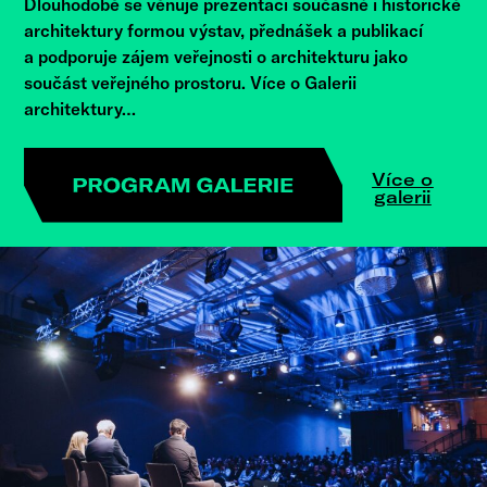
Dlouhodobě se věnuje prezentaci současné i historické
architektury formou výstav, přednášek a publikací
a podporuje zájem veřejnosti o architekturu jako
součást veřejného prostoru. Více o Galerii
architektury…
Více o
galerii