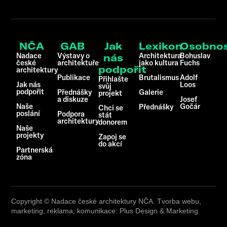
NČA
GAB
Jak
Lexikon
Osobnos
Nadace
Výstavy o
Architektura
Bohuslav
nás
české
architektuře
jako kultura
Fuchs
podpořit
architektury
Publikace
Brutalismus
Adolf
Přihlašte
Jak nás
Loos
svůj
podpořit
Přednášky
Galerie
projekt
a diskuze
Josef
Naše
Gočár
Přednášky
Chci se
poslání
Podpora
stát
architektury
donorem
Naše
projekty
Zapoj se
do akcí
Partnerská
zóna
Copyright © Nadace české architektury NČA. Tvorba webu,
marketing, reklama, komunikace: Plus Design & Marketing