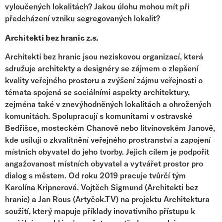
vyloučených lokalitách? Jakou úlohu mohou mít při
předcházení vzniku segregovaných lokalit?
Architekti bez hranic z.s.
Architekti bez hranic jsou neziskovou organizací, která
sdružuje architekty a designéry se zájmem o zlepšení
kvality veřejného prostoru a zvýšení zájmu veřejnosti o
témata spojená se sociálními aspekty architektury,
zejména také v znevýhodněných lokalitách a ohrožených
komunitách. Spolupracují s komunitami v ostravské
Bedřišce, mosteckém Chanově nebo litvínovském Janově,
kde usilují o zkvalitnění veřejného prostranství a zapojení
místních obyvatel do jeho tvorby. Jejich cílem je podpořit
angažovanost místních obyvatel a vytvářet prostor pro
dialog s městem. Od roku 2019 pracuje tvůrčí tým
Karolína Kripnerová, Vojtěch Sigmund (Architekti bez
hranic) a Jan Rous (Artyčok.TV) na projektu Architektura
soužití, který mapuje příklady inovativního přístupu k