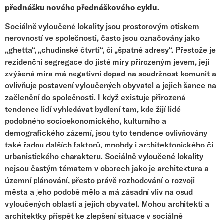
přednášku nového přednáškového cyklu.
Sociálně vyloučené lokality jsou prostorovým otiskem
nerovností ve společnosti, často jsou označovány jako
„ghetta“, „chudinské čtvrti“, či „špatné adresy“. Přestože je
rezidenční segregace do jisté míry přirozeným jevem, její
zvýšená míra má negativní dopad na soudržnost komunit a
ovlivňuje postavení vyloučených obyvatel a jejich šance na
začlenění do společnosti. I když existuje přirozená
tendence lidí vyhledávat bydlení tam, kde žijí lidé
podobného socioekonomického, kulturního a
demografického zázemí, jsou tyto tendence ovlivňovány
také řadou dalších faktorů, mnohdy i architektonického či
urbanistického charakteru. Sociálně vyloučené lokality
nejsou častým tématem v oborech jako je architektura a
územní plánování, přesto právě rozhodování o rozvoji
města a jeho podobě mělo a má zásadní vliv na osud
vyloučených oblastí a jejich obyvatel. Mohou architekti a
architektky přispět ke zlepšení situace v sociálně