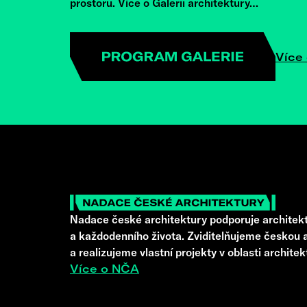
prostoru. Více o Galerii architektury…
Více 
Nadace české architektury podporuje architekt
a každodenního života. Zviditelňujeme českou a
a realizujeme vlastní projekty v oblasti architek
Více o NČA