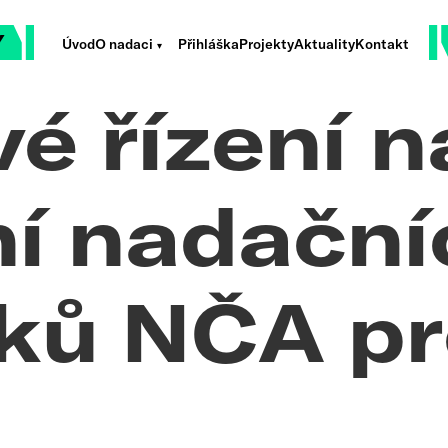
Úvod
O nadaci
Přihláška
Projekty
Aktuality
Kontakt
é řízení n
ní nadační
ků NČA pr