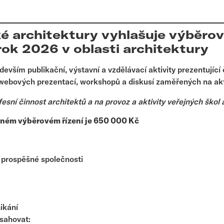
 architektury vyhlašuje výběrové 
rok 2026 v oblasti architektury
vším publikační, výstavní a vzdělávací aktivity prezentující 
a webových prezentací, workshopů a diskusí zaměřených na ak
esní činnost architektů a na provoz a aktivity veřejných škol 
eném výběrovém řízení je 650 000 Kč
 prospěšné společnosti
ikání
bsahovat: