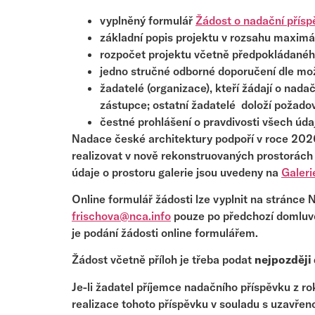
vyplněný formulář
Žádost o nadační přís
základní popis projektu v rozsahu maximál
rozpočet projektu včetně předpokládaného
jedno stručné odborné doporučení dle mo
žadatelé (organizace), kteří žádají o nada
zástupce; ostatní žadatelé doloží požado
čestné prohlášení o pravdivosti všech úda
Nadace české architektury podpoří v roce 202
realizovat v nově rekonstruovaných prostorác
údaje o prostoru galerie jsou uvedeny na
Galeri
Online formulář žádosti lze vyplnit na stránce
frischova@nca.info
pouze po předchozí domluvě
je podání žádosti online formulářem.
Žádost včetně příloh je třeba podat
nejpozději 
Je-li žadatel příjemce nadačního příspěvku z ro
realizace tohoto příspěvku v souladu s uzavře