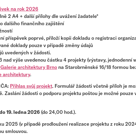
pěvek na rok 2026
ně 2 A4 + další přílohy dle uvážení žadatele*
 dalšího finančního zajištění
žností
ční příspěvek poprvé, přiloží kopii dokladu o registraci organi
vané doklady pouze v případě změny údajů
jů uvedených v žádosti.
6 nad výše uvedenou částku 4 projekty (výstavy, jednodenní
h
Galerie architektury Brno
na Starobrněnské 16/18 formou bezp
e architektury
.
 NČA:
Přihlas svůj projekt
. Formulář žádosti včetně příloh je m
. Zaslání žádosti o podporu projektu poštou je možné pouze
do 19. ledna 2026
(do 24,00 hod.).
ku 2025 (v případě prodloužení realizace projektu z roku 2024
nou smlouvou.