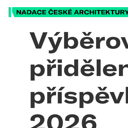
Výběrov
přiděle
příspěv
2026