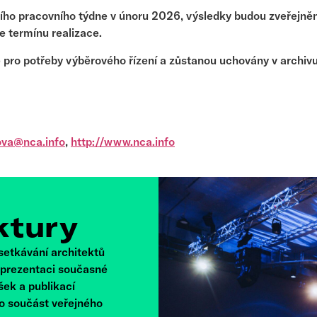
ího pracovního týdne v únoru 2026, výsledky budou zveřejn
e termínu realizace.
 pro potřeby výběrového řízení a zůstanou uchovány v archiv
ova@nca.info
,
http://www.nca.info
ktury
 setkávání architektů
e prezentaci současné
šek a publikací
ko součást veřejného