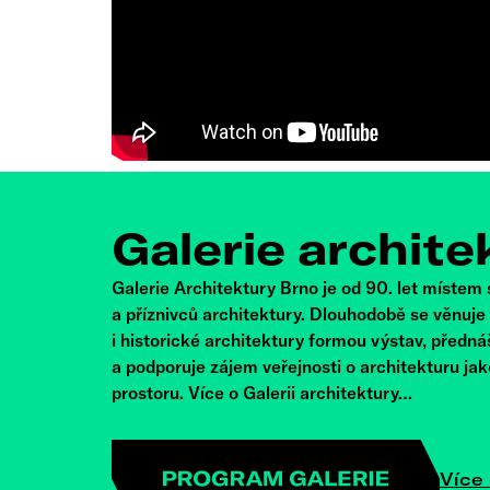
Galerie archite
Galerie Architektury Brno je od 90. let místem
a příznivců architektury. Dlouhodobě se věnuj
i historické architektury formou výstav, předná
a podporuje zájem veřejnosti o architekturu ja
prostoru. Více o Galerii architektury…
Více 