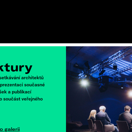
ktury
 setkávání architektů
e prezentaci současné
šek a publikací
ko součást veřejného
o galerii