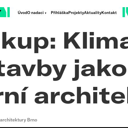
Úvod
O nadaci
Přihláška
Projekty
Aktuality
Kontakt
kup: Klim
tavby jako
rní archit
 architektury Brno