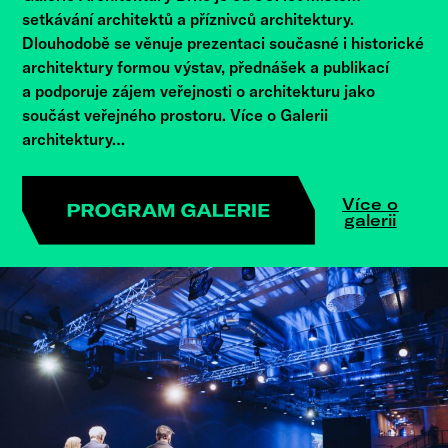
setkávání architektů a příznivců architektury.
Dlouhodobě se věnuje prezentaci současné i historické
architektury formou výstav, přednášek a publikací
a podporuje zájem veřejnosti o architekturu jako
součást veřejného prostoru. Více o Galerii
architektury…
Více o
galerii