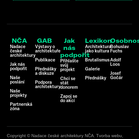
NČA
GAB
Jak
Lexikon
Osobnos
Nadace
Výstavy o
Architektura
Bohuslav
nás
české
architektuře
jako kultura
Fuchs
podpořit
architektury
Publikace
Brutalismus
Adolf
Přihlašte
Jak nás
Loos
svůj
podpořit
Přednášky
Galerie
projekt
a diskuze
Josef
Naše
Gočár
Přednášky
Chci se
poslání
Podpora
stát
architektury
donorem
Naše
projekty
Zapoj se
do akcí
Partnerská
zóna
Copyright © Nadace české architektury NČA. Tvorba webu,